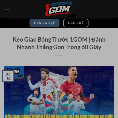
Bỏ
qua
nội
dung
ĐĂNG NHẬP
ĐĂNG KÝ
Kèo Giao Bóng Trước 1GOM | Đánh
Nhanh Thắng Gọn Trong 60 Giây
24
Th1