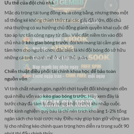
Ưu thế của đội chủ nhà
×
Mặc dù trọng tài tung đồng xu là công bằng, nhưng theo một
số thống kê không chính thức tại các giải đấu lớn, đội chủ
nhà thường có xu hướng chủ động giành quyền khai cuộc để
1GOM
tạo áp lực tấn công ngay từ đầu. Việc đặt niềm tin vào đội
chủ nhà ở
kèo giao bóng trước
đôi khi mang lại cảm giác an
tâm hơn cho người chơi, đặc biệt là khi đội bóng đó sở hữu
những cá tính mạnh mẽ ở vị trí thủ quân.
Chiến thuật điều phối tài chính khoa học để bảo toàn
nguồn vốn
Vì tính chất nhanh gọn, người chơi tuyệt đối không nên dồn
quá nhiều vốn vào
kèo giao bóng trước
. Hãy xem đây là
bước chạy đà tâm lý đầy hứng khởi trước khi nhập cuộc.
Một kinh nghiệm quý báu là chỉ nên trích khoảng 1-2% tổng
ngân sách cho loại cược này. Điều này giúp bạn giữ vững tâm
lý cho những kèo chính quan trọng hơn diễn ra trong suốt 90
phút thi đấu chính thức.