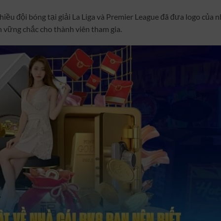
hiều đội bóng tại giải La Liga và Premier League đã đưa logo của 
in vững chắc cho thành viên tham gia.