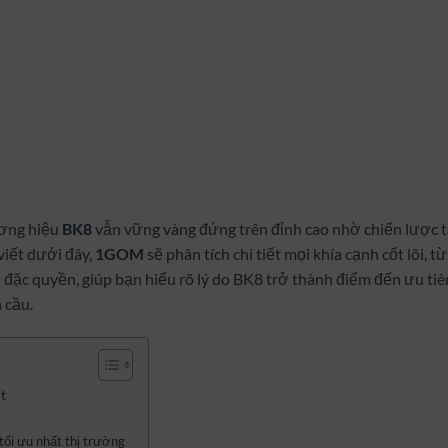
ương hiệu
BK8
vẫn vững vàng đứng trên đỉnh cao nhờ chiến lược 
 viết dưới đây,
1GOM
sẽ phân tích chi tiết mọi khía cạnh cốt lõi, từ
đặc quyền, giúp bạn hiểu rõ lý do BK8 trở thành điểm đến ưu tiê
 cầu.
t
tối ưu nhất thị trường