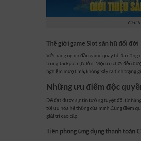
Giới t
Thế giới game Slot săn hũ đổi đời
Với hàng nghìn đầu game quay hũ đa dạng 
trúng Jackpot cực lớn. Mọi trò chơi đều được
nghiệm mượt mà, không xảy ra tình trạng gi
Những ưu điểm độc quyền 
Để đạt được sự tin tưởng tuyệt đối từ hàng
tối ưu hóa hệ thống của mình.Cùng điểm qua 
giải trí cao cấp.
Tiên phong ứng dụng thanh toán Cr