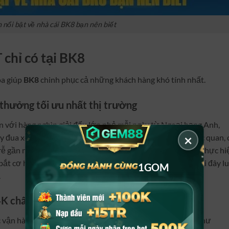
n nổi bật về nhà cái BK8 bạn nên biết
chỉ có tại BK8
óa giúp
BK8
chinh phục cả những khách hàng khó tính nhất.
 thưởng tối ưu nhất thị trường
n với hàng nghìn giải đấu lớn nhỏ mỗi ngày từ Ngoại hạng Anh,
×
y đua xe F1. Hệ thống bảng kèo tại
BK8
được thiết kế trực quan, 
trễ gần như bằng không. Điều này giúp thành viên dễ dàng thực hi
ắt cơ hội lợi nhuận cao nhất. Đặc biệt, tỷ lệ trả thưởng tại đây l
1GOM
.
 4K chân thực
vận hành bởi những nhà cung cấp phần mềm hàng đầu như