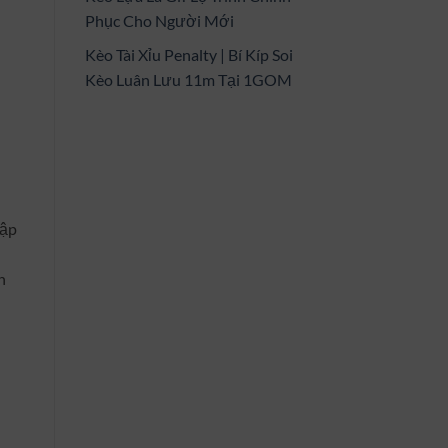
Phục Cho Người Mới
Kèo Tài Xỉu Penalty | Bí Kíp Soi
Kèo Luân Lưu 11m Tại 1GOM
tập
n