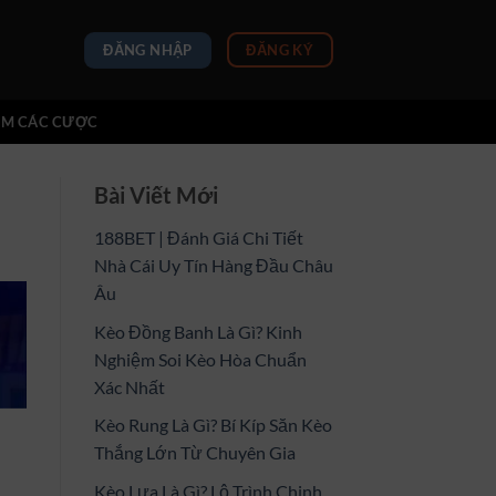
ĐĂNG NHẬP
ĐĂNG KÝ
ỆM CÁC CƯỢC
Bài Viết Mới
188BET | Đánh Giá Chi Tiết
Nhà Cái Uy Tín Hàng Đầu Châu
Âu
Kèo Đồng Banh Là Gì? Kinh
Nghiệm Soi Kèo Hòa Chuẩn
Xác Nhất
Kèo Rung Là Gì? Bí Kíp Săn Kèo
Thắng Lớn Từ Chuyên Gia
Kèo Lựa Là Gì? Lộ Trình Chinh