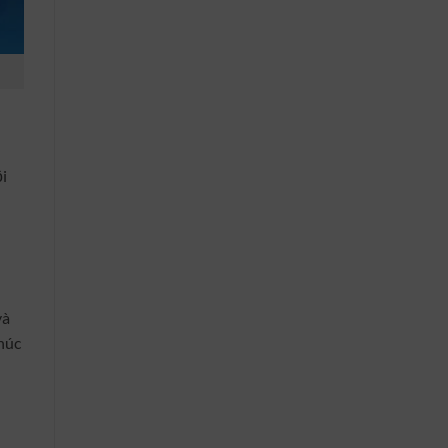
i
và
khúc