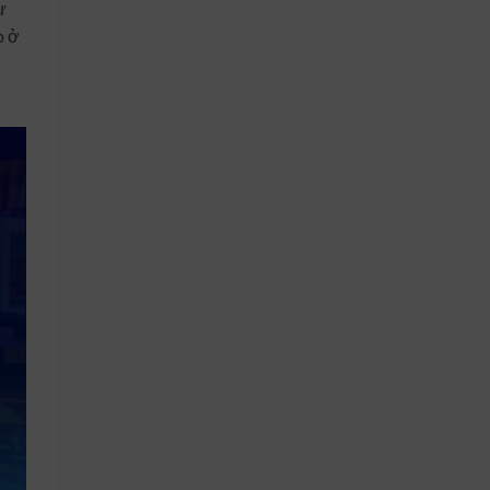
ự
p ở