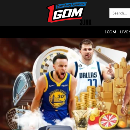
Bỏ
qua
nội
dung
1GOM
LIVE