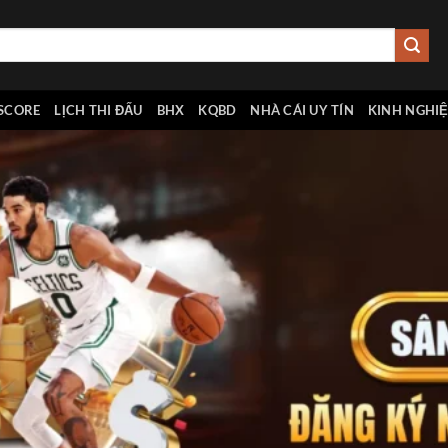
 SCORE
LỊCH THI ĐẤU
BHX
KQBD
NHÀ CÁI UY TÍN
KINH NGHI