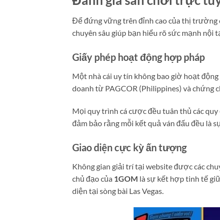
Để đứng vững trên đỉnh cao của thị trường c
chuyên sâu giúp bạn hiểu rõ sức mạnh nội tạ
Giấy phép hoạt động hợp pháp
Một nhà cái uy tín không bao giờ hoạt động
doanh từ PAGCOR (Philippines) và chứng c
Mọi quy trình cá cược đều tuân thủ các quy 
đảm bảo rằng mỗi kết quả ván đấu đều là sự
Giao diện cực kỳ ấn tượng
Không gian giải trí tại website được các ch
chủ đạo của
1GOM
là sự kết hợp tinh tế g
diện tại sòng bài Las Vegas.