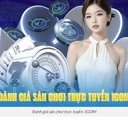
Đánh giá sân chơi trực tuyến 1GOM