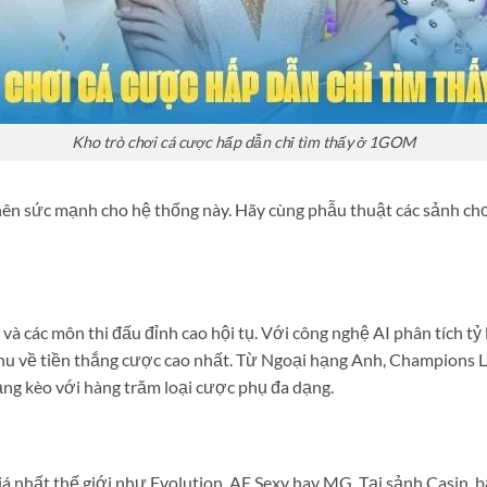
Kho trò chơi cá cược hấp dẫn chỉ tìm thấy ở 1GOM
nên sức mạnh cho hệ thống này. Hãy cùng phẫu thuật các sảnh ch
n và các môn thi đấu đỉnh cao hội tụ. Với công nghệ AI phân tích t
thu về tiền thắng cược cao nhất. Từ Ngoại hạng Anh, Champions L
ảng kèo với hàng trăm loại cược phụ đa dạng.
giá nhất thế giới như Evolution, AE Sexy hay MG. Tại sảnh Casin, 