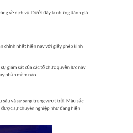
vàng về dịch vụ. Dưới đây là những đánh giá
n chỉnh nhất hiện nay với giấy phép kinh
 sự giám sát của các tổ chức quyền lực này
 hay phần mềm nào.
u sâu và sự sang trọng vượt trội. Màu sắc
ận được sự chuyên nghiệp như đang hiện