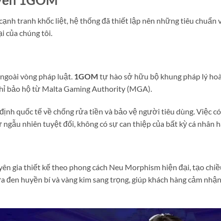
ạnh tranh khốc liệt, hệ thống đã thiết lập nên những tiêu chuẩn 
i của chúng tôi.
 ngoài vòng pháp luật.
1GOM
tự hào sở hữu bộ khung pháp lý hoà
hỉ bảo hộ từ Malta Gaming Authority (MGA).
định quốc tế về chống rửa tiền và bảo vệ người tiêu dùng. Việc có
 ngẫu nhiên tuyệt đối, không có sự can thiệp của bất kỳ cá nhân
uyên gia thiết kế theo phong cách Neu Morphism hiện đại, tạo chiề
iữa đen huyền bí và vàng kim sang trọng, giúp khách hàng cảm nh