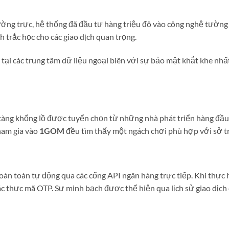
thường trực, hệ thống đã đầu tư hàng triệu đô vào công nghệ tường
h trắc học cho các giao dịch quan trọng.
tại các trung tâm dữ liệu ngoại biên với sự bảo mật khắt khe nhất
tàng khổng lồ được tuyển chọn từ những nhà phát triển hàng đầu
ham gia vào
1GOM
đều tìm thấy một ngách chơi phù hợp với sở t
×
1GOM
àn toàn tự động qua các cổng API ngân hàng trực tiếp. Khi thực h
 thực mã OTP. Sự minh bạch được thể hiện qua lịch sử giao dịch c