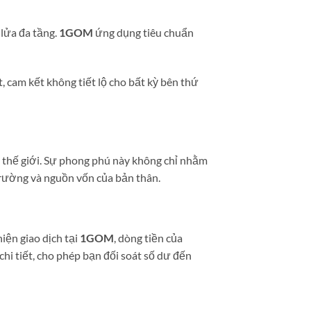
 lửa đa tầng.
1GOM
ứng dụng tiêu chuẩn
, cam kết không tiết lộ cho bất kỳ bên thứ
 thế giới. Sự phong phú này không chỉ nhằm
rường và nguồn vốn của bản thân.
iện giao dịch tại
1GOM
, dòng tiền của
hi tiết, cho phép bạn đối soát số dư đến