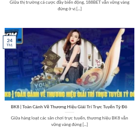
Giữa thị trường cá cược đầy biến động, 188BET vẫn vững vàng
đứng ở vị [...]
24
Th1
BK8 | Toàn Cảnh Về Thương Hiệu Giải Trí Trực Tuyến Tỷ Đô
Giữa hàng loạt các sân chơi trực tuyến, thương hiệu BK8 vẫn
vững vàng đứng [...]