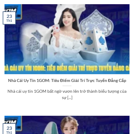
23
Th1
Nhà Cái Uy Tín 1GOM: Tiêu Điểm Giải Trí Trực Tuyến Đẳng Cấp
Nhà cái uy tín 1GOM bất ngờ vươn lên trở thành biểu tượng của
sự [...]
23
Th1