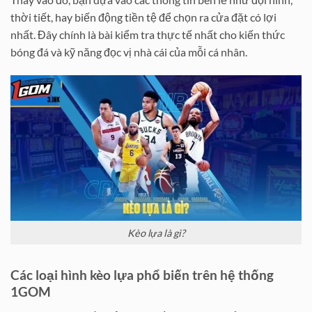
thời tiết, hay biến động tiền tệ để chọn ra cửa đặt có lợi
nhất. Đây chính là bài kiểm tra thực tế nhất cho kiến thức
bóng đá và kỹ năng đọc vị nhà cái của mỗi cá nhân.
Kèo lựa là gì?
Các loại hình kèo lựa phổ biến trên hệ thống
1GOM