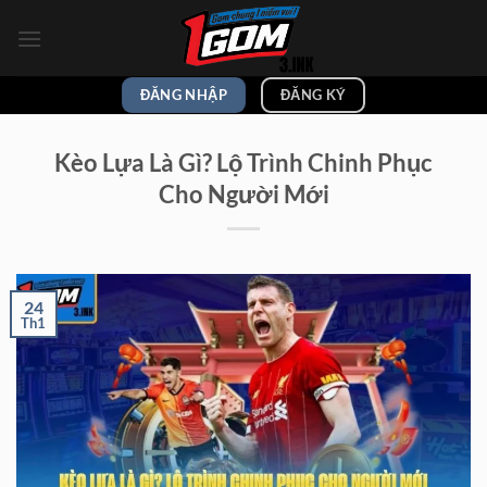
Bỏ
qua
nội
dung
ĐĂNG NHẬP
ĐĂNG KÝ
Kèo Lựa Là Gì? Lộ Trình Chinh Phục
Cho Người Mới
24
Th1