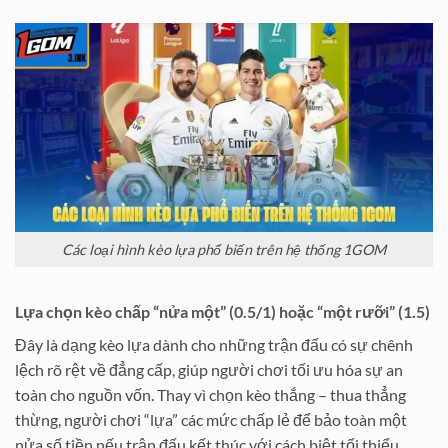
Các loại hình kèo lựa phổ biến trên hệ thống 1GOM
Lựa chọn kèo chấp “nửa một” (0.5/1) hoặc “một rưỡi” (1.5)
Đây là dạng kèo lựa dành cho những trận đấu có sự chênh
lệch rõ rệt về đẳng cấp, giúp người chơi tối ưu hóa sự an
toàn cho nguồn vốn. Thay vì chọn kèo thắng – thua thẳng
thừng, người chơi “lựa” các mức chấp lẻ để bảo toàn một
nửa số tiền nếu trận đấu kết thúc với cách biệt tối thiểu.