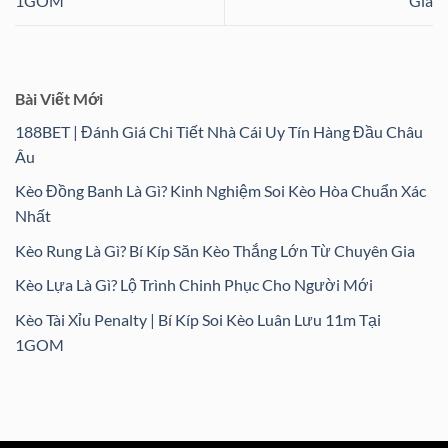
1GOM
Gia
Bài Viết Mới
188BET | Đánh Giá Chi Tiết Nhà Cái Uy Tín Hàng Đầu Châu
Âu
Kèo Đồng Banh Là Gì? Kinh Nghiệm Soi Kèo Hòa Chuẩn Xác
Nhất
Kèo Rung Là Gì? Bí Kíp Săn Kèo Thắng Lớn Từ Chuyên Gia
Kèo Lựa Là Gì? Lộ Trình Chinh Phục Cho Người Mới
Kèo Tài Xỉu Penalty | Bí Kíp Soi Kèo Luân Lưu 11m Tại
1GOM