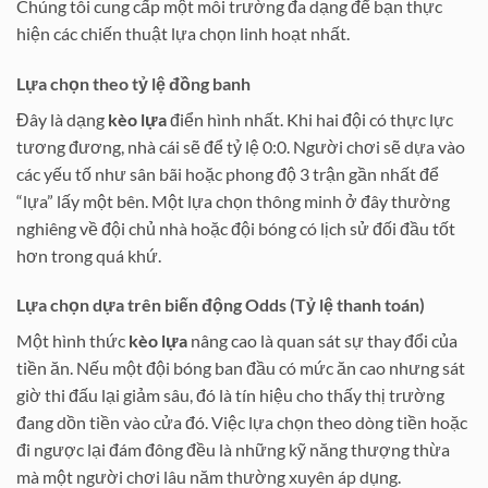
Chúng tôi cung cấp một môi trường đa dạng để bạn thực
hiện các chiến thuật lựa chọn linh hoạt nhất.
Lựa chọn theo tỷ lệ đồng banh
Đây là dạng
kèo lựa
điển hình nhất. Khi hai đội có thực lực
tương đương, nhà cái sẽ để tỷ lệ 0:0. Người chơi sẽ dựa vào
các yếu tố như sân bãi hoặc phong độ 3 trận gần nhất để
“lựa” lấy một bên. Một lựa chọn thông minh ở đây thường
nghiêng về đội chủ nhà hoặc đội bóng có lịch sử đối đầu tốt
hơn trong quá khứ.
Lựa chọn dựa trên biến động Odds (Tỷ lệ thanh toán)
Một hình thức
kèo lựa
nâng cao là quan sát sự thay đổi của
tiền ăn. Nếu một đội bóng ban đầu có mức ăn cao nhưng sát
giờ thi đấu lại giảm sâu, đó là tín hiệu cho thấy thị trường
đang dồn tiền vào cửa đó. Việc lựa chọn theo dòng tiền hoặc
đi ngược lại đám đông đều là những kỹ năng thượng thừa
mà một người chơi lâu năm thường xuyên áp dụng.