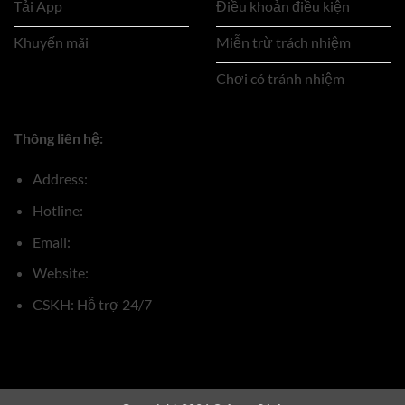
Tải App
Điều khoản điều kiện
Khuyến mãi
Miễn trừ trách nhiệm
Chơi có tránh nhiệm
Thông liên hệ:
Address:
Hotline:
Email:
Website:
CSKH: Hỗ trợ 24/7