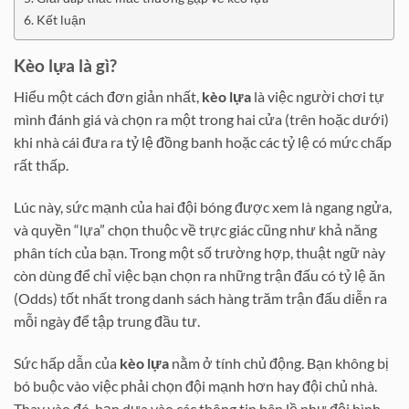
Kết luận
Kèo lựa là gì?
Hiểu một cách đơn giản nhất,
kèo lựa
là việc người chơi tự
mình đánh giá và chọn ra một trong hai cửa (trên hoặc dưới)
khi nhà cái đưa ra tỷ lệ đồng banh hoặc các tỷ lệ có mức chấp
rất thấp.
Lúc này, sức mạnh của hai đội bóng được xem là ngang ngửa,
và quyền “lựa” chọn thuộc về trực giác cũng như khả năng
phân tích của bạn. Trong một số trường hợp, thuật ngữ này
còn dùng để chỉ việc bạn chọn ra những trận đấu có tỷ lệ ăn
(Odds) tốt nhất trong danh sách hàng trăm trận đấu diễn ra
mỗi ngày để tập trung đầu tư.
Sức hấp dẫn của
kèo lựa
nằm ở tính chủ động. Bạn không bị
bó buộc vào việc phải chọn đội mạnh hơn hay đội chủ nhà.
Thay vào đó, bạn dựa vào các thông tin bên lề như đội hình,