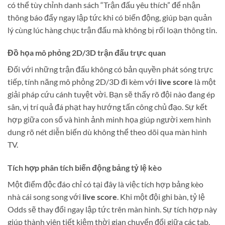
có thể tùy chỉnh danh sách “Trận đấu yêu thích” để nhận
thông báo đẩy ngay lập tức khi có biến động, giúp bạn quản
lý cùng lúc hàng chục trận đấu mà không bị rối loạn thông tin.
Đồ họa mô phỏng 2D/3D trận đấu trực quan
Đối với những trận đấu không có bản quyền phát sóng trực
tiếp, tính năng mô phỏng 2D/3D đi kèm với
live score
là một
giải pháp cứu cánh tuyệt vời. Bạn sẽ thấy rõ đội nào đang ép
sân, vị trí quả đá phạt hay hướng tấn công chủ đạo. Sự kết
hợp giữa con số và hình ảnh minh họa giúp người xem hình
dung rõ nét diễn biến dù không thể theo dõi qua màn hình
TV.
Tích hợp phân tích biến động bảng tỷ lệ kèo
Một điểm độc đáo chỉ có tại đây là việc tích hợp bảng kèo
nhà cái song song với
live score
. Khi một đội ghi bàn, tỷ lệ
Odds sẽ thay đổi ngay lập tức trên màn hình. Sự tích hợp này
giúp thành viên tiết kiệm thời gian chuyển đổi giữa các tab,