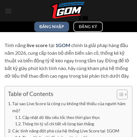
Bỏ
qua
nội
dung
ĐĂNG NHẬP
ĐĂNG KÝ
Tính năng
live score
tại
1GOM
chính là giải pháp hàng đầu
năm 2026, cung cấp toàn bộ diễn biến sân cỏ, thống kê kỹ
thuật và biến động tỷ lệ kèo ngay trong tầm tay. Đừng để lỡ
bất kỳ giây phút kịch tính nào, hãy cùng khám phá hệ thống
dữ liệu thể thao đỉnh cao ngay trong bài phân tích dưới đây.
Table of Contents
Tại sao Live Score là công cụ không thể thiếu của người hâm
mộ?
Cập nhật dữ liệu siêu tốc theo thời gian thực
Thông tin tỷ số chi tiết về từng bàn thắng
Các tính năng đột phá của hệ thống Live Score tại 1GOM