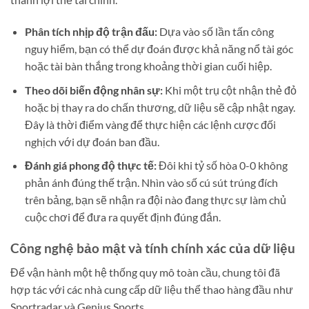
Phân tích nhịp độ trận đấu:
Dựa vào số lần tấn công
×
nguy hiểm, bạn có thể dự đoán được khả năng nổ tài góc
hoặc tài bàn thắng trong khoảng thời gian cuối hiệp.
1GOM
Theo dõi biến động nhân sự:
Khi một trụ cột nhận thẻ đỏ
hoặc bị thay ra do chấn thương, dữ liệu sẽ cập nhật ngay.
Đây là thời điểm vàng để thực hiện các lệnh cược đối
nghịch với dự đoán ban đầu.
Đánh giá phong độ thực tế:
Đôi khi tỷ số hòa 0-0 không
phản ánh đúng thế trận. Nhìn vào số cú sút trúng đích
trên bảng, bạn sẽ nhận ra đội nào đang thực sự làm chủ
cuộc chơi để đưa ra quyết định đúng đắn.
Công nghệ bảo mật và tính chính xác của dữ liệu
Để vận hành một hệ thống quy mô toàn cầu, chung tôi đã
hợp tác với các nhà cung cấp dữ liệu thể thao hàng đầu như
Sportradar và Genius Sports.