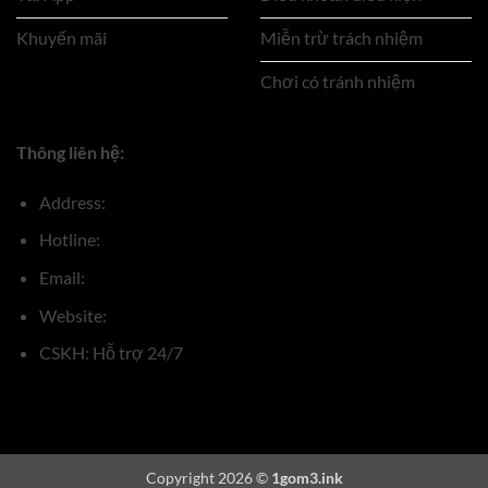
Khuyến mãi
Miễn trừ trách nhiệm
Chơi có tránh nhiệm
Thông liên hệ:
Address:
Hotline:
Email:
Website:
CSKH: Hỗ trợ 24/7
Copyright 2026 ©
1gom3.ink