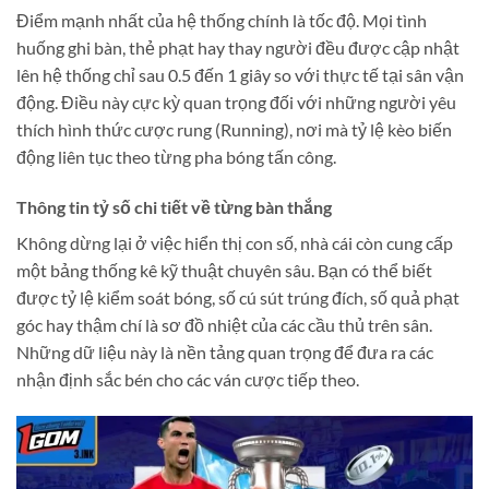
Điểm mạnh nhất của hệ thống chính là tốc độ. Mọi tình
huống ghi bàn, thẻ phạt hay thay người đều được cập nhật
lên hệ thống chỉ sau 0.5 đến 1 giây so với thực tế tại sân vận
động. Điều này cực kỳ quan trọng đối với những người yêu
thích hình thức cược rung (Running), nơi mà tỷ lệ kèo biến
động liên tục theo từng pha bóng tấn công.
Thông tin tỷ số chi tiết về từng bàn thắng
Không dừng lại ở việc hiển thị con số, nhà cái còn cung cấp
một bảng thống kê kỹ thuật chuyên sâu. Bạn có thể biết
được tỷ lệ kiểm soát bóng, số cú sút trúng đích, số quả phạt
góc hay thậm chí là sơ đồ nhiệt của các cầu thủ trên sân.
Những dữ liệu này là nền tảng quan trọng để đưa ra các
nhận định sắc bén cho các ván cược tiếp theo.