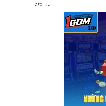
CEO này.