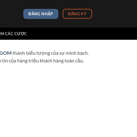
ĐĂNG NHẬP
ĐĂNG KÝ
ỆM CÁC CƯỢC
1GOM
thành biểu tượng của sự minh bạch.
 tin của hàng triệu khách hàng toàn cầu.