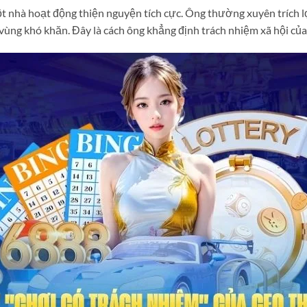
t nhà hoạt động thiện nguyện tích cực. Ông thường xuyên trích l
 vùng khó khăn. Đây là cách ông khẳng định trách nhiệm xã hội củ